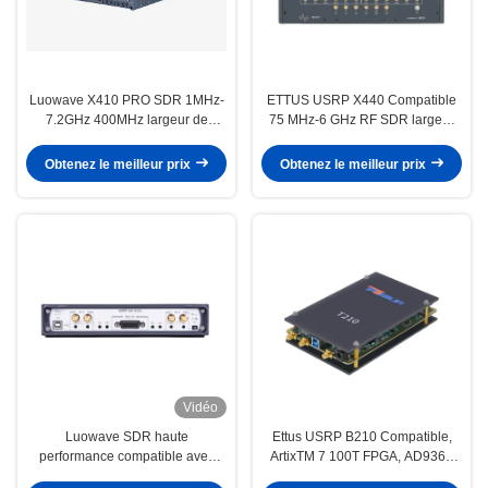
Luowave X410 PRO SDR 1MHz-
ETTUS USRP X440 Compatible
7.2GHz 400MHz largeur de
75 MHz-6 GHz RF SDR largeur
bande 4 canaux
de bande 200 MHz/ch Cohérente
en phase < 1° RMS USRP
Obtenez le meilleur prix
Obtenez le meilleur prix
Appareil radio défini par logiciel
Vidéo
Luowave SDR haute
Ettus USRP B210 Compatible,
performance compatible avec
ArtixTM 7 100T FPGA, AD9361
Ettus USRP X310, série USRP X,
RF 70 MHz-6 GHz, 56 MHz BW