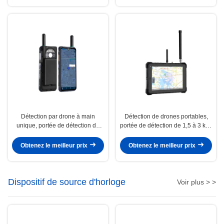
Détection par drone à main
Détection de drones portables,
unique, portée de détection de
portée de détection de 1,5 à 3 km,
1,5 à 3 km, précision de détection
précision de position de 5 m,
de 25° (RMS)
précision de détection de 25°
Obtenez le meilleur prix
Obtenez le meilleur prix
(RMS)
Dispositif de source d'horloge
Voir plus > >