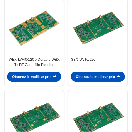
WBX-LW40/120 ♪ Durable WBX
SBX-LW40/120 ------------------------
Tx RF Carte fille Pour les
----------------------------------------------
communications et la radio
----------------------------------------------
amateur
----------------------------------------------
Obtenez le meilleur prix
Obtenez le meilleur prix
----------------------------------------------
----------------------------------------------
----------------------------------------------
----------------------------------------------
----------------------------------------------
----------------------------------------------
----------------------------------------------
---