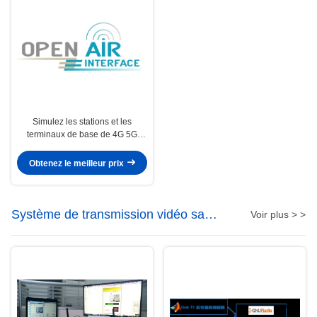
Simulez les stations et les
terminaux de base de 4G 5G
basés sur des plates-formes de
logiciel libre
Obtenez le meilleur prix
Système de transmission vidéo sans
Voir plus > >
fil