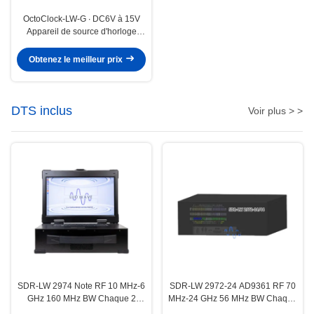
OctoClock-LW-G ∙ DC6V à 15V
Appareil de source d'horloge
ETTUS OctoClock G LUOWAVE
Obtenez le meilleur prix
DTS inclus
Voir plus > >
SDR-LW 2974 Note RF 10 MHz-6
SDR-LW 2972-24 AD9361 RF 70
GHz 160 MHz BW Chaque 2
MHz-24 GHz 56 MHz BW Chaque
canaux 4 × USB 3.0, 2 × SFP+ 4 ×
2 canaux USB 3.0 USRP Intégré