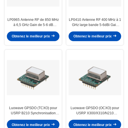
LP0965 Antenne RF de 850 MHz
LP0410 Antenne RF 400 MHz à 1
à 6,5 GHz Gain de 5-6 dB
GHz large bande 5-6dBi Gain
LP0965 Antenne directionnelle
LP0410 Log périodique PCB
de PCB périodique
directionnelle
Obtenez le meilleur prix
Obtenez le meilleur prix
Luowave GPSDO (TCXO) pour
Luowave GPSDO (OCXO) pour
USRP B210 Synchronisation
USRP X300/X310/N210
temporelle 10 MHz référence et 1
Synchronisation temporelle 10
signal PPS
MHz référence et 1 signal PPS
Obtenez le meilleur prix
Obtenez le meilleur prix