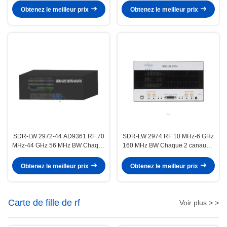
PCIE BUS i7 Processeur USRP
Dispositif radio défini par logiciel
Obtenez le meilleur prix
Obtenez le meilleur prix
Intégré Dispositif radio défini par
logiciel
SDR-LW 2972-44 AD9361 RF 70
SDR-LW 2974 RF 10 MHz-6 GHz
MHz-44 GHz 56 MHz BW Chaque
160 MHz BW Chaque 2 canaux 4
2 canaux USB 3.0 USRP Intégré
× USB 3.0, 2 × SFP+ 4 × PCIE
Dispositif radio défini par logiciel
BUS i7 Processeur USRP Intégré
Obtenez le meilleur prix
Obtenez le meilleur prix
Dispositif radio défini par logiciel
Carte de fille de rf
Voir plus > >