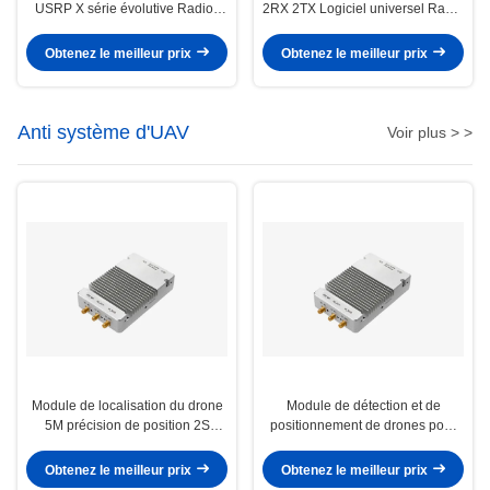
USRP X série évolutive Radios
2RX 2TX Logiciel universel Radio
définies par logiciel.
périphérique USRP X310 SDR
Interface haute vitesse
Obtenez le meilleur prix
Obtenez le meilleur prix
Anti système d'UAV
Voir plus > >
Module de localisation du drone
Module de détection et de
5M précision de position 2S
positionnement de drones pour
position rapide 3KM portée de
systèmes anti-drones
détection
Obtenez le meilleur prix
Obtenez le meilleur prix