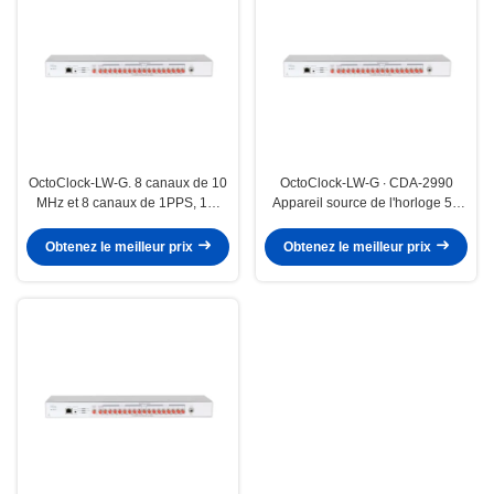
OctoClock-LW-G. 8 canaux de 10
OctoClock-LW-G ∙ CDA-2990
MHz et 8 canaux de 1PPS, 1U,
Appareil source de l'horloge 50
sources d'horloge intégrées à 8
Ohm Appareil de distribution de
canaux
haute précision
Obtenez le meilleur prix
Obtenez le meilleur prix