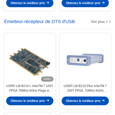
USRP-LW X310, 2T2R RF DC-
Chacun, 2 canaux USRP
Obtenez le meilleur prix
Obtenez le meilleur prix
6GHz, 160 MHz BW, dispositif
Dispositif radio défini par logiciel
radio défini par logiciel USRP
Émetteur-récepteur de DTS d'USB
Voir plus > >
Vidéo
USRP-LW B210-I. ArtixTM 7 100T
USRP-LW B210 Plus ArtixTM 7
FPGA 70MHz-6GHz Plage de
200T FPGA, 70MHz-6GHz
fréquence 56MHz Largeur de
gamme de fréquences, 56MHz
bande 2T2R USRP SDR
largeur de bande, 2T2R, USRP
Obtenez le meilleur prix
Obtenez le meilleur prix
SDR