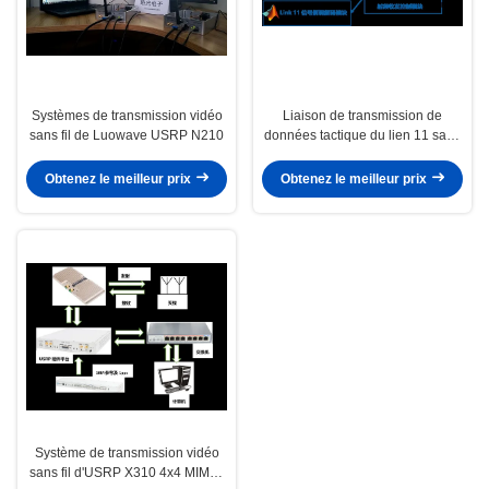
Systèmes de transmission vidéo
Liaison de transmission de
sans fil de Luowave USRP N210
données tactique du lien 11 sans
fil de système de transmission
vidéo de GNURadio
Obtenez le meilleur prix
Obtenez le meilleur prix
Système de transmission vidéo
sans fil d'USRP X310 4x4 MIMO-