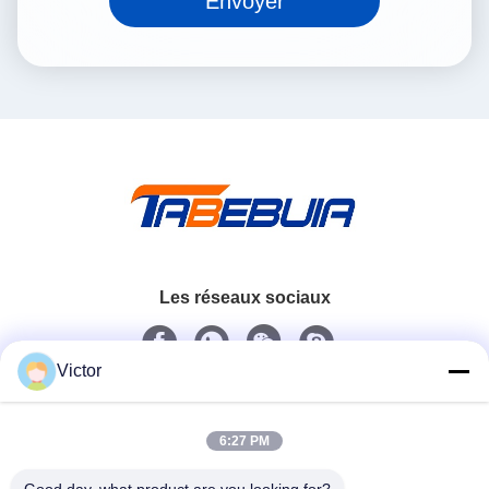
Envoyer
Les réseaux sociaux
Victor
Contactez rapidement
Télégramme
6:27 PM
86--18062514745