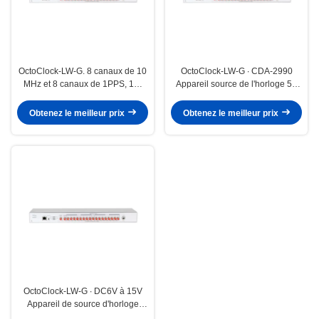
OctoClock-LW-G. 8 canaux de 10
OctoClock-LW-G ∙ CDA-2990
MHz et 8 canaux de 1PPS, 1U,
Appareil source de l'horloge 50
sources d'horloge intégrées à 8
Ohm Appareil de distribution de
canaux
haute précision
Obtenez le meilleur prix
Obtenez le meilleur prix
OctoClock-LW-G ∙ DC6V à 15V
Appareil de source d'horloge
ETTUS OctoClock G LUOWAVE