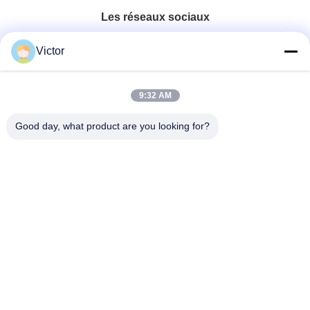
Les réseaux sociaux
Victor
Contactez rapidement
9:32 AM
Télégramme
86--18062514745
Good day, what product are you looking for?
E-mail
chen@luowave.com
Adresse
Pièce 404, bloc A, bâtiment de Zhiyuan, innovation de
Grande Muraille et parc technologique, route du nord de
Tangxun, zone de pointe de lac est, Wuhan
Politique de confidentialité
|
Plan du site
La Chine est bonne. Qualité DTS D'USRP Le fournisseur. 2022-