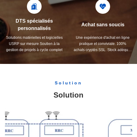
clientèle 24/7/365
DTS spécialisés
Achat sans soucis
personnalisés
Solutions matérielles et logicielles
Une expérience d'achat en ligne
USRP sur mesure Soutien à la
pratique et conviviale. 100%
gestion de projets à cycle complet
achats cryptés SSL. Stock adéquat,
méthodes d'expédition rapides et
efficaces
Solution
Solution