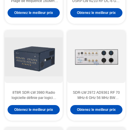
Plage de fréquence 160MHz
USRP-LW N210 RF DC-6 GHz
Largeur de bande 2T2R Xilinx
14 bits ADC 1 canal Gigabit
Kintex-7 410T FPGA USRP
Ethernet et le port d'expansion
Obtenez le meilleur prix
Obtenez le meilleur prix
SDR
MIMO USRP Le logiciel définit
le dispositif radio
8T8R SDR-LW 3980 Radio
SDR-LW 2972 AD9361 RF 70
logicielle définie par logiciel
MHz-6 GHz 56 MHz BW
75MHz-6GHz 450MHz TX BW
Chaque 2 canaux USB 3.0
USRP Intégré Dispositif radio
Obtenez le meilleur prix
Obtenez le meilleur prix
défini par logiciel