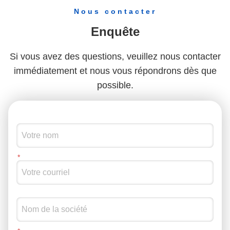
utilisant différents modèles de matériel radio défini par logiciel
Nous contacter
et divers paramètres de configuration de la station de base,
différentes fonctionnalités peuvent être obtenues.Ce système
Enquête
peut entièrement simuler la pile de protocole de bout en bout,
modélise avec précision la station de base, le terminal et le
Si vous avez des questions, veuillez nous contacter
réseau central, tout en respectant les spécifications
correspondantes du protocole 3GPP.Il prend en charge
immédiatement et nous vous répondrons dès que
l'intégration avec les équipements commerciaux (tels que les
possible.
terminaux commerciaux et les réseaux de base) et permet le
développement secondaire basé sur la pile de protocoles. La
figure 1 montre l'architecture du système LTE, composée de
trois parties: le réseau central (EPC), la station de base (eNB)
et l'utilisateur (UE).Chaque partie met en œuvre ses fonctions
correspondantes selon la pile de protocoles 3GPP LTESur le
côté UE, l'architecture comprend des fonctions telles que PHY,
MAC, RLC, PDCP et RRC. L'UE communique avec l'eNB pour
l'échange de données de liaison ascendante et descendante
via l'interface aérienne.Au milieu est l'architecture eNB, qui
comprend l'interface aérienne avec l'UE et les interfaces S1-U
et S1-MME avec le réseau central.et P-GW. La figure 2 montre
l'architecture du système NR. L'interface radio 5G hérite de la