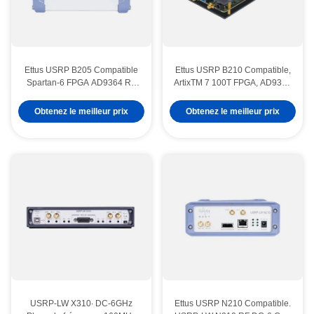
Ettus USRP B205 Compatible
Ettus USRP B210 Compatible,
Spartan-6 FPGA AD9364 RF
ArtixTM 7 100T FPGA, AD9361
70 MHz-6 GHz 56 MHz BW 1
RF 70 MHz-6 GHz, 56 MHz
canal USB 3.0 USRP Dispositif
BW Chacun, 2 canaux USRP
Obtenez le meilleur prix
Obtenez le meilleur prix
radio défini par logiciel
Dispositif radio défini par
logiciel
USRP-LW X310∙ DC-6GHz
Ettus USRP N210 Compatible.