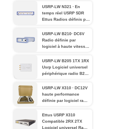
USRP-LW N321 ∙ En
temps réel USRP SDR
Ettus Radios définis par
logiciel largeur de
bande 200MHz
USRP-LW B210∙ DC6V
Radio définie par
logiciel à haute vitesse
Ettus Research USRP
B210
USRP-LW B205 1TX 1RX
Usrp Logiciel universel
périphérique radio B205
Mini 12 bits
USRP-LW X310 ∙ DC12V
haute performance
définie par logiciel radio
X310 USRP évolutive
Ettus USRP X310
Compatible 2RX 2TX
Logiciel universel Radio