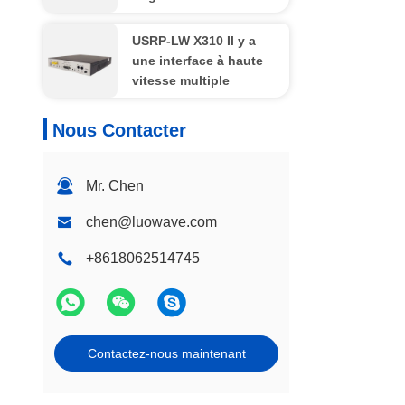
périphérique USRP X310
SDR Interface haute
USRP-LW X310 Il y a
vitesse
une interface à haute
vitesse multiple
Nous Contacter
Mr. Chen
chen@luowave.com
+8618062514745
Contactez-nous maintenant