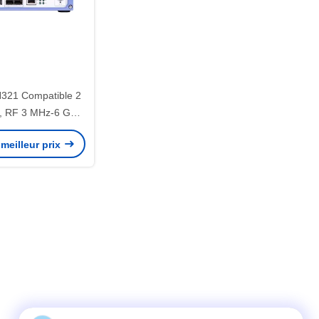
321 Compatible 2
, RF 3 MHz-6 GHz,
W Chacun, 1 ×
meilleur prix
SFP+, 1 × RJ45,
if radio défini par
ogiciel