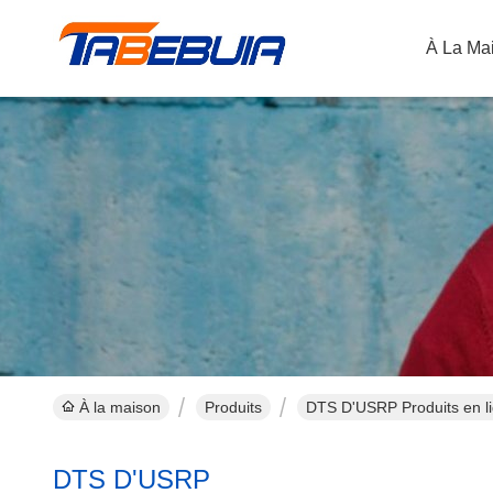
À La Ma
À la maison
Produits
DTS D'USRP Produits en l
DTS D'USRP