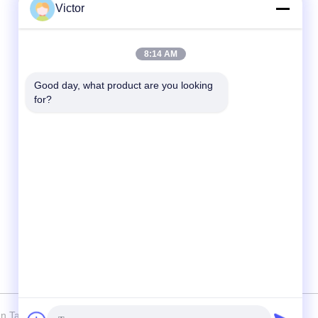
Victor
Contactez rapidement
8:14 AM
Télégramme
Good day, what product are you looking 
86--18062514745
for?
E-mail
chen@luowave.com
Adresse
Pièce 404, bloc A, bâtiment de Zhiyuan,
innovation de Grande Muraille et parc
technologique, route du nord de Tangxun,
zone de pointe de lac est, Wuhan
Tabebuia Technology Co., Ltd. Tout. Les droits sont réservés.