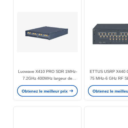
Luowave X410 PRO SDR 1MHz-
ETTUS USRP X440 C
7.2GHz 400MHz largeur de
75 MHz-6 GHz RF SD
bande 4 canaux
de bande 200 MHz/ch
Obtenez le meilleur prix
Obtenez le meilleu
en phase < 1° R
Appareil radio défini 