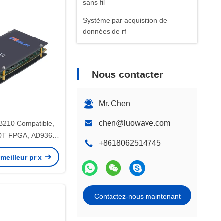
sans fil
Système par acquisition de
données de rf
Nous contacter
Mr. Chen
chen@luowave.com
B210 Compatible,
00T FPGA, AD9361
+8618062514745
 GHz, 56 MHz BW
meilleur prix
2 canaux USRP
o défini par logiciel
Contactez-nous maintenant