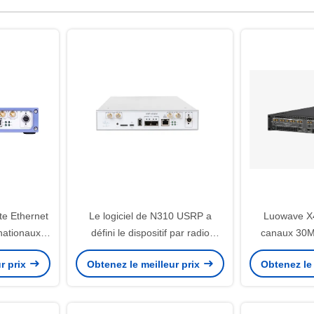
e Ethernet
Le logiciel de N310 USRP a
Luowave X
nationaux
défini le dispositif par radio
canaux 30
10MHz à 6GHz
passante
r prix
Obtenez le meilleur prix
Obtenez le 