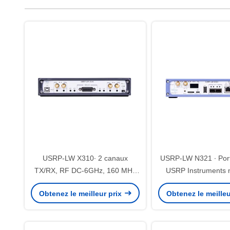
USRP-LW X310∙ 2 canaux
USRP-LW N321 ∙ Port
TX/RX, RF DC-6GHz, 160 MHz
USRP Instruments 
BW Chacun, 2 × SFP+, 1 × PCIE
SDR N321
Obtenez le meilleur prix
Obtenez le meilleu
BUS, USRP Dispositif radio défini
par logiciel