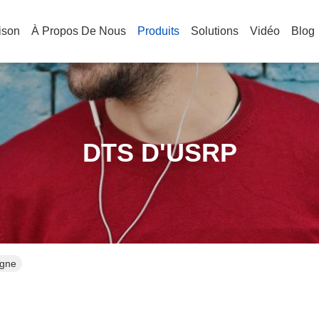
ison
À Propos De Nous
Produits
Solutions
Vidéo
Blog
DTS D'USRP
igne