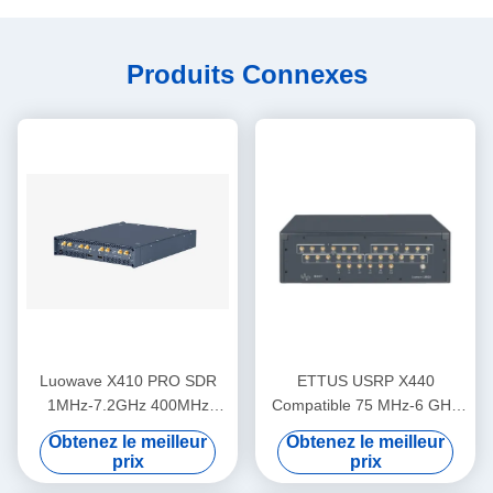
Produits Connexes
Luowave X410 PRO SDR
ETTUS USRP X440
1MHz-7.2GHz 400MHz
Compatible 75 MHz-6 GHz
largeur de bande 4 canaux
RF SDR largeur de bande
Obtenez le meilleur
Obtenez le meilleur
200 MHz/ch Cohérente en
prix
prix
phase < 1° RMS USRP