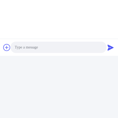
Ettus USRP B205
Compatible Spartan-6 FPGA
AD9364 RF 70 MHz-6 GHz
Obtenez le meilleur
56 MHz BW 1 canal USB 3.0
prix
USRP Dispositif radio défini
par logiciel
Photo
Video Call
Audio Call
Les réseaux sociaux