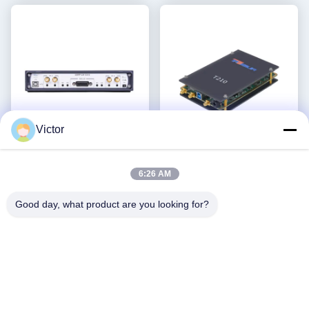
Appareil radio défini par
logiciel
Victor
Vidéo
Luowave SDR haute
Ettus USRP B210
6:26 AM
performance compatible
Compatible, ArtixTM 7 100T
avec Ettus USRP X310, série
FPGA, AD9361 RF 70 MHz-
Good day, what product are you looking for?
Obtenez le meilleur
Obtenez le meilleur
USRP X, USRP-LW X310,
6 GHz, 56 MHz BW Chacun,
prix
prix
2T2R RF DC-6GHz, 160
2 canaux USRP Dispositif
MHz BW, dispositif radio
radio défini par logiciel
défini par logiciel USRP