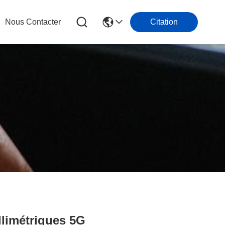
Nous Contacter
Citation
limétriques 5G