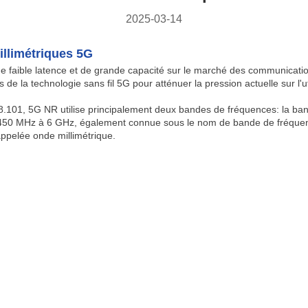
2025-03-14
llimétriques 5G
aible latence et de grande capacité sur le marché des communications 
 la technologie sans fil 5G pour atténuer la pression actuelle sur l'uti
 38.101, 5G NR utilise principalement deux bandes de fréquences: la 
450 MHz à 6 GHz, également connue sous le nom de bande de fréque
pelée onde millimétrique.