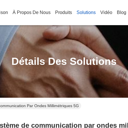
ison
À Propos De Nous
Produits
Solutions
Vidéo
Blog
Détails Des Solutions
ommunication Par Ondes Millimétriques 5G
ystème de communication par ondes mil