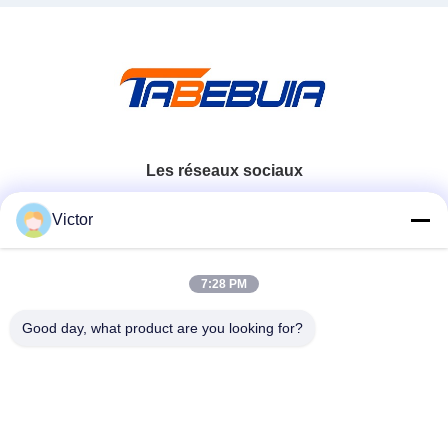
Les réseaux sociaux
Victor
Contactez rapidement
7:28 PM
Télégramme
86--18062514745
Good day, what product are you looking for?
E-mail
chen@luowave.com
Adresse