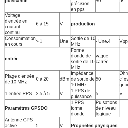
puissance
50
ns
précision
en pps
Voltage
d'entrée en
6 à 15
V
production
courant
continu
Consommation
Sortie de 10
> 1
Une
- Une.4
Vpp
en cours
MHz
Forme
d'onde de
vague
entrée
sortie de 10
carrée
MHz
Impédance
Ohm
Plage d'entrée
0 à 20
dBm
de sortie de
50
c' es
de 10 MHz
10 MHz
quo
1 PPS de
1 entrée PPS
2.5 à 5
V
5
V
puissance
1 PPS
Pulsations
Paramètres GPSDO
forme
de niveau
d'onde
logique
Antenne GPS
active
5
V
Propriétés physiques