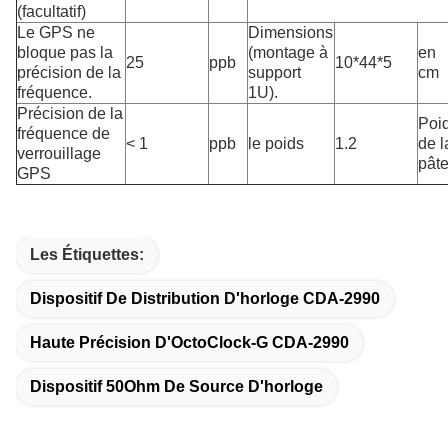
(facultatif)
Le GPS ne
Dimensions
bloque pas la
(montage à
en
25
ppb
10*44*5
précision de la
support
cm
fréquence.
1U).
Précision de la
Poi
fréquence de
< 1
ppb
le poids
1.2
de l
verrouillage
pât
GPS
Les Étiquettes:
Dispositif De Distribution D'horloge CDA-2990
Haute Précision D'OctoClock-G CDA-2990
Dispositif 50Ohm De Source D'horloge