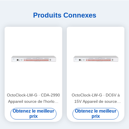
Produits Connexes
OctoClock-LW-G ∙ CDA-2990
OctoClock-LW-G ∙ DC6V à
Appareil source de l'horloge
15V Appareil de source
50 Ohm Appareil de
d'horloge ETTUS OctoClock
Obtenez le meilleur
Obtenez le meilleur
distribution de haute
G LUOWAVE
prix
prix
précision