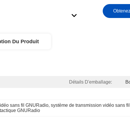
Obtenez
ption Du Produit
Détails D'emballage:
Bo
idéo sans fil GNURadio
, 
système de transmission vidéo sans f
s tactique GNURadio