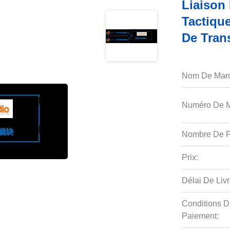
Liaison
Tactiqu
De Tran
Nom De Mar
Numéro De M
Nombre De P
Prix:
Délai De Livr
Conditions D
Paiement: