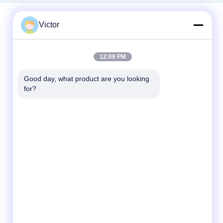
Victor
Contactez rapidement
12:09 PM
Télégramme
Good day, what product are you looking 
86--18062514745
for?
E-mail
chen@luowave.com
Adresse
Pièce 404, bloc A, bâtiment de Zhiyuan,
innovation de Grande Muraille et parc
technologique, route du nord de Tangxun,
zone de pointe de lac est, Wuhan