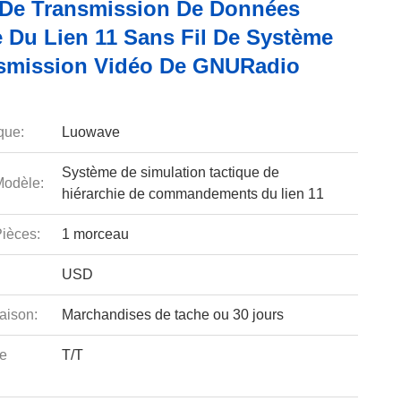
 De Transmission De Données
e Du Lien 11 Sans Fil De Système
smission Vidéo De GNURadio
que:
Luowave
Système de simulation tactique de
odèle:
hiérarchie de commandements du lien 11
ièces:
1 morceau
USD
aison:
Marchandises de tache ou 30 jours
e
T/T