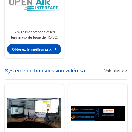
Simulez les stations et les
terminaux de base de 4G 5G
basés sur des plates-formes de
logiciel libre
Obtenez le meilleur prix
Système de transmission vidéo sans
Voir plus > >
fil