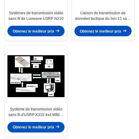
Systèmes de transmission vidéo
Liaison de transmission de
sans fil de Luowave USRP N210
données tactique du lien 11 sans
fil de système de transmission
vidéo de GNURadio
Obtenez le meilleur prix
Obtenez le meilleur prix
Système de transmission vidéo
sans fil d'USRP X310 4x4 MIMO-
OFDM
Obtenez le meilleur prix