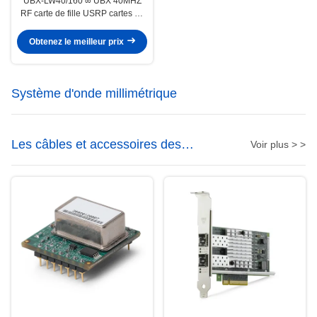
UBX-LW40/160 ∞ UBX 40MHZ
RF carte de fille USRP cartes de
fille explorer le MIMO
Obtenez le meilleur prix
Système d'onde millimétrique
Les câbles et accessoires des
Voir plus > >
antennes