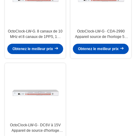
OctoClock-LW-G. 8 canaux de 10
OctoClock-LW-G ∙ CDA-2990
MHz et 8 canaux de 1PPS, 1U,
Appareil source de l'horloge 50
sources d'horloge intégrées à 8
Ohm Appareil de distribution de
canaux
haute précision
Obtenez le meilleur prix
Obtenez le meilleur prix
OctoClock-LW-G ∙ DC6V à 15V
Appareil de source d'horloge
ETTUS OctoClock G LUOWAVE