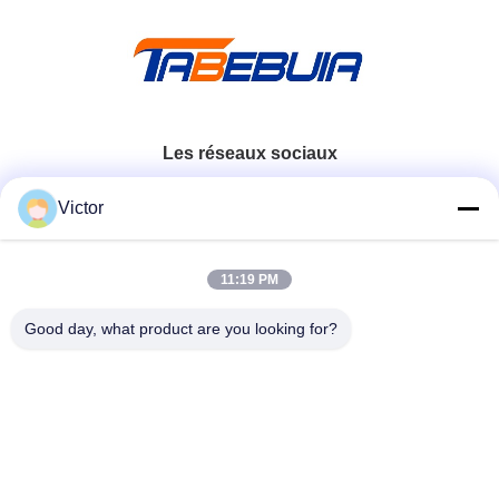
Les réseaux sociaux
Victor
Contactez rapidement
11:19 PM
Télégramme
86--18062514745
Good day, what product are you looking for?
E-mail
chen@luowave.com
Adresse
Pièce 404, bloc A, bâtiment de Zhiyuan, innovation de
Grande Muraille et parc technologique, route du nord de