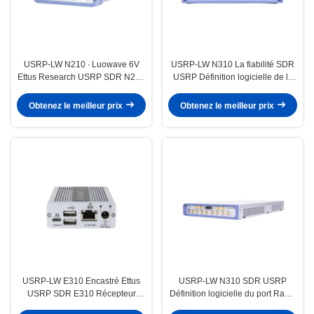
USRP-LW N210 ∙ Luowave 6V
USRP-LW N310 La fiabilité SDR
Ettus Research USRP SDR N210
USRP Définition logicielle de la
Ethernet Modulaire de conception
radio Ettus N310 haute précision
Obtenez le meilleur prix
Obtenez le meilleur prix
USRP-LW E310 Encastré Ettus
USRP-LW N310 SDR USRP
USRP SDR E310 Récepteur
Définition logicielle du port Radio
Logiciel universel Système GPS
Ethernet à faible latence