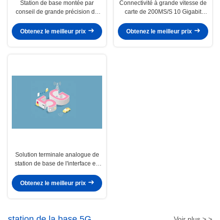
Station de base montée par
Connectivité à grande vitesse de
conseil de grande précision de
carte de 200MS/S 10 Gigabit
GPSDO 4G LTE USRP pour X310
Ethernet
X300
Obtenez le meilleur prix
Obtenez le meilleur prix
Solution terminale analogue de
station de base de l'interface en
plein air 5G 4G LTE
Obtenez le meilleur prix
station de la base 5G
Voir plus > >