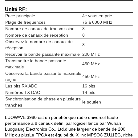
Unité RF:
Puce principale
Je vous en prie.
Plage de fréquences
75 à 6000 MHz
Nombre de canaux de transmission
8
Nombre de canaux de réception
8
Observez le nombre de canaux de
8
réception
Recevoir la bande passante maximale
200 MHz
Transmettre la bande passante
450 MHz
maximale
Observez la bande passante maximale
450 MHz
reçue
Les bits RX ADC
16 bits
Numéros TX DAC
14 bits
Synchronisation de phase en plusieurs
le soutien
tranches
LUOWAVE 3980 est un périphérique radio universel haute
performance à 8 canaux défini par logiciel lancé par Wuhan
Luoguang Electronics Co., Ltd.d'une largeur de bande de 200
MHz ou plusLe FPGA est équipé du Xilinx MPSOC ZU11EG, riche