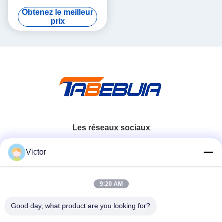
FPGA, AD9361 RF 70 MHz-
Obtenez le meilleur
6 GHz, 56 MHz BW Chacun,
prix
2 canaux USRP Dispositif
radio défini par logiciel
Les réseaux sociaux
Victor
Contactez rapidement
9:20 AM
Télégramme
86--18062514745
Good day, what product are you looking for?