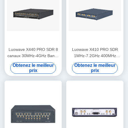
Luowave X440 PRO SDR 8
Luowave X410 PRO SDR
canaux 30MHz-4GHz Bande
1MHz-7.2GHz 400MHz
passante 1,6GHz USRP
largeur de bande 4 canaux
Obtenez le meilleur
Obtenez le meilleur
prix
prix