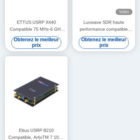
Vidéo
ETTUS USRP X440
Luowave SDR haute
Compatible 75 MHz-6 GHz
performance compatible
RF SDR largeur de bande
avec Ettus USRP X310, série
Obtenez le meilleur
Obtenez le meilleur
200 MHz/ch Cohérente en
USRP X, USRP-LW X310,
prix
prix
phase < 1° RMS USRP
2T2R RF DC-6GHz, 160
Appareil radio défini par
MHz BW, dispositif radio
logiciel
défini par logiciel USRP
Ettus USRP B210
Compatible, ArtixTM 7 100T