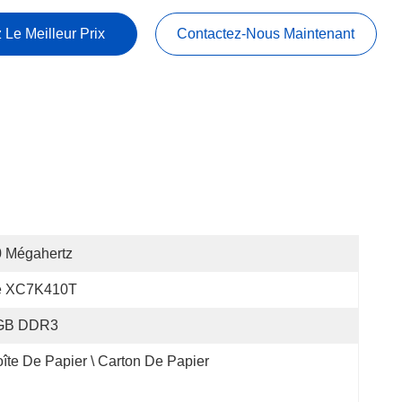
 Le Meilleur Prix
Contactez-Nous Maintenant
0 Mégahertz
e XC7K410T
GB DDR3
îte De Papier \ Carton De Papier