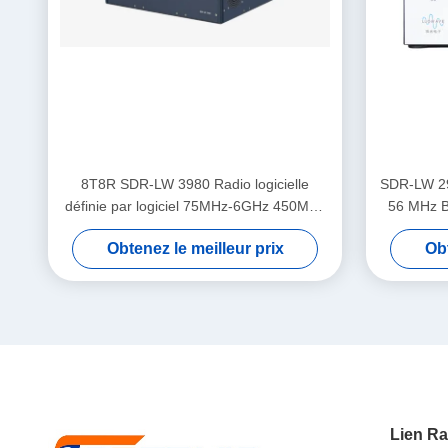
8T8R SDR-LW 3980 Radio logicielle
SDR-LW 2
définie par logiciel 75MHz-6GHz 450MHz
56 MHz B
TX BW
BUS 2 ×
Obtenez le meilleur prix
Obt
Intégré Di
Lien Ra