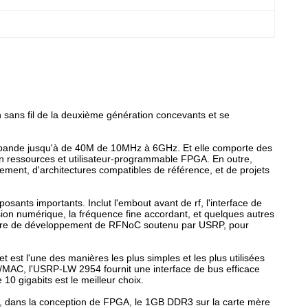
 sans fil de la deuxième génération concevants et se
e bande jusqu'à de 40M de 10MHz à 6GHz. Et elle comporte des
e en ressources et utilisateur-programmable FPGA. En outre,
ent, d'architectures compatibles de référence, et de projets
nts importants. Inclut l'embout avant de rf, l'interface de
on numérique, la fréquence fine accordant, et quelques autres
e cadre de développement de RFNoC soutenu par USRP, pour
t est l'une des manières les plus simples et les plus utilisées
Y/MAC, l'USRP-LW 2954 fournit une interface de bus efficace
10 gigabits est le meilleur choix.
e, dans la conception de FPGA, le 1GB DDR3 sur la carte mère