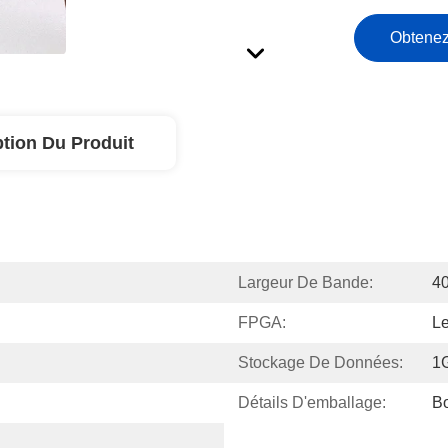
Obtenez
ption Du Produit
Largeur De Bande:
4
FPGA:
L
Stockage De Données:
1
Détails D'emballage:
Bo