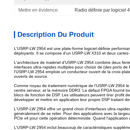
Mettre en évidence:
Radio définie par logicie
Description Du Produit
L'USRP-LW 2954 est une plate-forme logiciel-définie performan
déployants. Il se compose d'un USRP-LW X310 et deux cartes-
L'architecture de matériel d'USRP-LW 2954 combine deux fent
interfaces ultra-rapides multiples pour choisir de (des ports d
l'USRP-LW 2954 emploie un conducteur ouvert de la croix-plat
ouverts de source.
Comme noyau de traitement numérique de l'USRP-LW 2954 le XC7K
centre serveur, et la mémoire DDR3. Le défaut FPGA fournit t
blocs de fonction de DSP. Les utilisateurs peuvent tirer prof
développer et mettre en application leur propre DSP traitant d
L'USRP-LW 2954 offre un grand choix d'interfaces ultra-rapides p
généralement de se relier. Pour des applications avec la larg
PCIe x4 pour cette opération déterministe. Quand l'application e
L'USRP-LW 2954 inclut beaucoup de caractéristiques supplémen