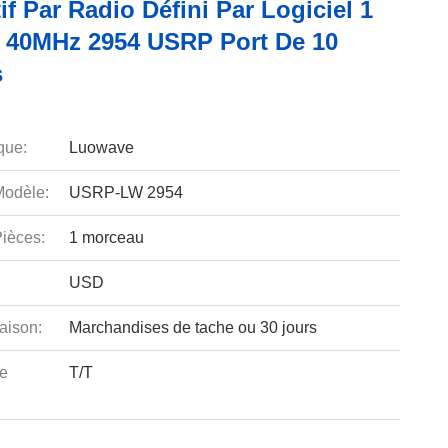
if Par Radio Défini Par Logiciel 1
 40MHz 2954 USRP Port De 10
s
que:
Luowave
odèle:
USRP-LW 2954
ièces:
1 morceau
USD
aison:
Marchandises de tache ou 30 jours
e
T/T