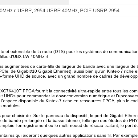
l 40MHz d'USRP
, 
2954 USRP 40MHz
, 
PCIE USRP 2954
te et extensible de la radio (DTS) pour les systèmes de communication
filles d'UBX-LW 40MHz rf
es augmentées de carte-fille de largeur de bande avec une largeur d
e PCIe, de Gigabit/10 Gigabit Ethernet), aussi bien qu'un Kintex-7 rich
e-forme UHD de source, avec un grand nombre de cadres de développem
410T FPGA fournit la connectivité ultra-rapide entre tous les composa
out UHDs pour commander le downconversion numérique et l'upconversi
it de l'espace disponible du Kintex-7 riche en ressources FPGA, plus l
es modules.
our choisir de. Sur le panneau du dispositif, le port de Gigabit Etherne
eur de bande prolongée et la basse latence, telle que des études de PH
mploie l'enregistrement ou le multi-noeud de réseau traitant, le port de 
taires qui aideront quelques autres applications sans fil. Par exempl