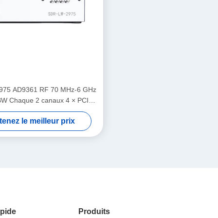
975 AD9361 RF 70 MHz-6 GHz
W Chaque 2 canaux 4 × PCIE
 USB 3.0 i7 Processeur USRP
enez le meilleur prix
spositif radio défini par logiciel
pide
Produits