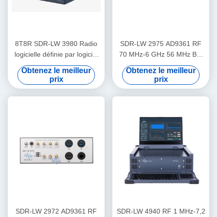
8T8R SDR-LW 3980 Radio
SDR-LW 2975 AD9361 RF
logicielle définie par logiciel
70 MHz-6 GHz 56 MHz BW
75MHz-6GHz 450MHz TX
Chaque 2 canaux 4 × PCIE
Obtenez le meilleur
Obtenez le meilleur
BW
BUS 2 × USB 3.0 i7
prix
prix
Processeur USRP Intégré
Dispositif radio défini par
logiciel
SDR-LW 2972 AD9361 RF
SDR-LW 4940 RF 1 MHz-7,2