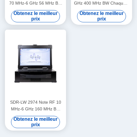
70 MHz-6 GHz 56 MHz BW
GHz 400 MHz BW Chaque 4
Chaque 2 canaux USB 3.0
canaux 1 × QSFP + USB 3.0
Obtenez le meilleur
Obtenez le meilleur
USRP Intégré Dispositif radio
Intégré avec i9 Affichage et
prix
prix
défini par logiciel
clavier À l'intérieur USRP
Intégré Dispositif radio défini
par logiciel
SDR-LW 2974 Note RF 10
MHz-6 GHz 160 MHz BW
Chaque 2 canaux 4 × USB
Obtenez le meilleur
3.0, 2 × SFP+ 4 × PCIE BUS
prix
i7 Processeur USRP Intégré
Dispositif radio défini par