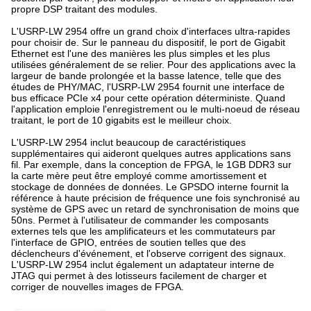
propre DSP traitant des modules.
L'USRP-LW 2954 offre un grand choix d'interfaces ultra-rapides
pour choisir de. Sur le panneau du dispositif, le port de Gigabit
Ethernet est l'une des manières les plus simples et les plus
utilisées généralement de se relier. Pour des applications avec la
largeur de bande prolongée et la basse latence, telle que des
études de PHY/MAC, l'USRP-LW 2954 fournit une interface de
bus efficace PCIe x4 pour cette opération déterministe. Quand
l'application emploie l'enregistrement ou le multi-noeud de réseau
traitant, le port de 10 gigabits est le meilleur choix.
L'USRP-LW 2954 inclut beaucoup de caractéristiques
supplémentaires qui aideront quelques autres applications sans
fil. Par exemple, dans la conception de FPGA, le 1GB DDR3 sur
la carte mère peut être employé comme amortissement et
stockage de données de données. Le GPSDO interne fournit la
référence à haute précision de fréquence une fois synchronisé au
système de GPS avec un retard de synchronisation de moins que
50ns. Permet à l'utilisateur de commander les composants
externes tels que les amplificateurs et les commutateurs par
l'interface de GPIO, entrées de soutien telles que des
déclencheurs d'événement, et l'observe corrigent des signaux.
L'USRP-LW 2954 inclut également un adaptateur interne de
JTAG qui permet à des lotisseurs facilement de charger et
corriger de nouvelles images de FPGA.