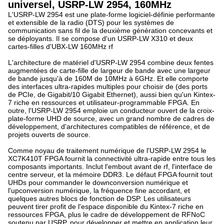
universel, USRP-LW 2954, 160MHz
L'USRP-LW 2954 est une plate-forme logiciel-définie performante
et extensible de la radio (DTS) pour les systèmes de
communication sans fil de la deuxième génération concevants et
se déployants. Il se compose d'un USRP-LW X310 et deux
cartes-filles d'UBX-LW 160MHz rf
L'architecture de matériel d'USRP-LW 2954 combine deux fentes
augmentées de carte-fille de largeur de bande avec une largeur
de bande jusqu'à de 160M de 10MHz à 6GHz. Et elle comporte
des interfaces ultra-rapides multiples pour choisir de (des ports
de PCIe, de Gigabit/10 Gigabit Ethernet), aussi bien qu'un Kintex-
7 riche en ressources et utilisateur-programmable FPGA. En
outre, l'USRP-LW 2954 emploie un conducteur ouvert de la croix-
plate-forme UHD de source, avec un grand nombre de cadres de
développement, d'architectures compatibles de référence, et de
projets ouverts de source.
Comme noyau de traitement numérique de l'USRP-LW 2954 le
XC7K410T FPGA fournit la connectivité ultra-rapide entre tous les
composants importants. Inclut l'embout avant de rf, l'interface de
centre serveur, et la mémoire DDR3. Le défaut FPGA fournit tout
UHDs pour commander le downconversion numérique et
l'upconversion numérique, la fréquence fine accordant, et
quelques autres blocs de fonction de DSP. Les utilisateurs
peuvent tirer profit de l'espace disponible du Kintex-7 riche en
ressources FPGA, plus le cadre de développement de RFNoC
soutenu par USRP, pour développer et mettre en application leur