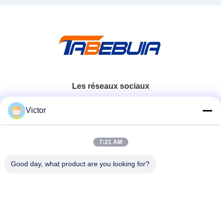
logiciel
Les réseaux sociaux
Victor
Contactez rapidement
7:21 AM
Télégramme
86--18062514745
Good day, what product are you looking for?
E-mail
chen@luowave.com
Adresse