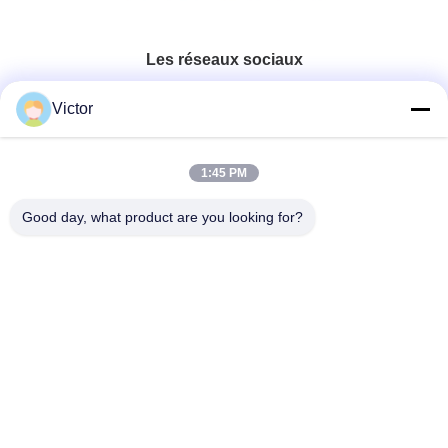
Les réseaux sociaux
Victor
Contactez rapidement
1:45 PM
Télégramme
86--18062514745
Good day, what product are you looking for?
E-mail
chen@luowave.com
Adresse
Pièce 404, bloc A, bâtiment de Zhiyuan, innovation de
Grande Muraille et parc technologique, route du nord de
Tangxun, zone de pointe de lac est, Wuhan
Politique de confidentialité
|
Plan du site