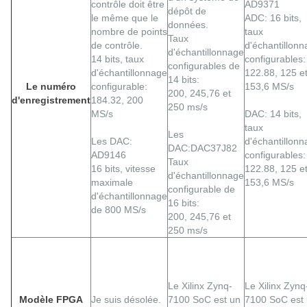
contrôle doit être
AD9371
dépôt de
le même que le
ADC: 16 bits,
données.
nombre de points
taux
Taux
de contrôle.
d'échantillon
d'échantillonnage
14 bits, taux
configurables:
configurables de
d'échantillonnage
122.88, 125 e
14 bits:
Le numéro
configurable:
153,6 MS/s
200, 245,76 et
d'enregistrement
184.32, 200
250 ms/s
MS/s
DAC: 14 bits,
taux
Les
Les DAC:
d'échantillon
DAC:DAC37J82
AD9146
configurables:
Taux
16 bits, vitesse
122.88, 125 e
d'échantillonnage
maximale
153,6 MS/s
configurable de
d'échantillonnage
16 bits:
de 800 MS/s
200, 245,76 et
250 ms/s
Le Xilinx Zynq-
Le Xilinx Zynq
Modèle FPGA
Je suis désolée.
7100 SoC est un
7100 SoC est