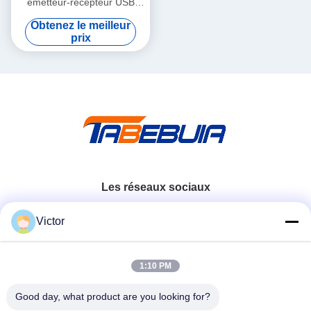
émetteur-récepteur USB
SDR hautement intégré à 6
Obtenez le meilleur
GHz.
prix
Les réseaux sociaux
Victor
Contactez rapidement
1:10 PM
Télégramme
86--18062514745
Good day, what product are you looking for?