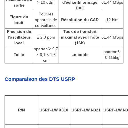
> 10 dBm
d'échantillonnage
61.44 MSps
sortie
DAC
Pour les
Figure du
appareils de
Résolution du CAD
12 bits
bruit
surveillance
Précision de
Taux de transfert
l'oscillateur
± 2,0 ppm
maximal avec l'hôte
61.44 MSps
local
(16b)
spartan6: 9,7
spartan6:
Taille
× 6,1 × 1,6
Le poids
0,115kg
cm
Comparaison des DTS USRP
R/N
USRP-LW X310
USRP-LW N321
USRP-LW N3