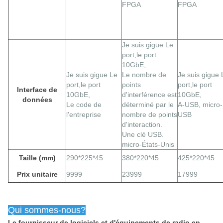
FPGA
FPGA
Je suis gigue
Le
port,
le port
10GbE,
Je suis gigue
Le
Le nombre de
Je suis gigue
port,
le port
points
port,
le port
Interface de
10GbE,
d'interférence est
10GbE,
données
Le code de
déterminé par le
A-USB, micro-
l'entreprise
nombre de points
USB
d'interaction.
Une clé USB.
micro-États-Unis
Taille (mm)
290*225*45
380*220*45
425*220*45
Prix unitaire
9999
23999
17999
Qui sommes-nous?
Le fournisseur de logiciels et d'équipements de radio en