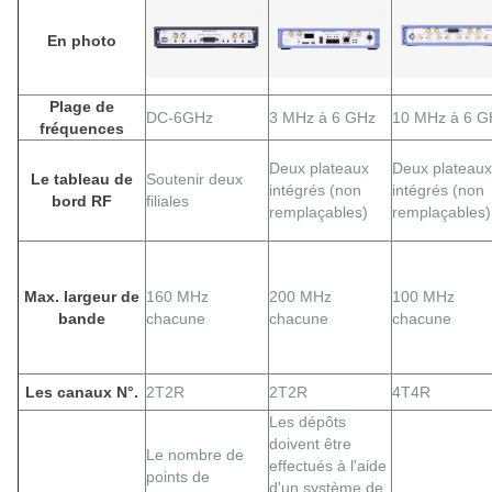
En photo
Plage de
DC-6GHz
3 MHz à 6 GHz
10 MHz à 6 G
fréquences
Deux plateaux
Deux plateaux
Le tableau de
Soutenir deux
intégrés (non
intégrés (non
bord RF
filiales
remplaçables)
remplaçables)
Max. largeur de
160 MHz
200 MHz
100 MHz
bande
chacune
chacune
chacune
Les canaux N°.
2T2R
2T2R
4T4R
Les dépôts
doivent être
Le nombre de
effectués à l'aide
points de
d'un système de