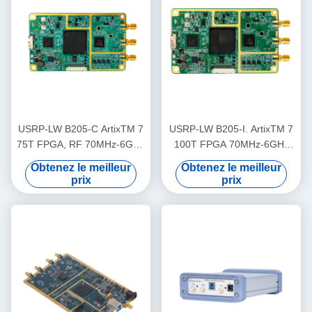
USRP-LW B205-C ArtixTM 7
USRP-LW B205-I. ArtixTM 7
75T FPGA, RF 70MHz-6GHz
100T FPGA 70MHz-6GHz
Plage de fréquence 56MHz
Plage de fréquence 56MHz
Obtenez le meilleur
Obtenez le meilleur
Largeur de bande 1T1R
Largeur de bande 1T1R
prix
prix
USRP SDR
USRP SDR