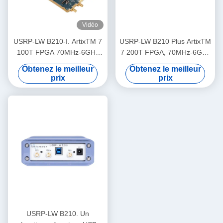
Vidéo
USRP-LW B210-I. ArtixTM 7
USRP-LW B210 Plus ArtixTM
100T FPGA 70MHz-6GHz
7 200T FPGA, 70MHz-6GHz
Plage de fréquence 56MHz
gamme de fréquences,
Obtenez le meilleur
Obtenez le meilleur
Largeur de bande 2T2R
56MHz largeur de bande,
prix
prix
USRP SDR
2T2R, USRP SDR
USRP-LW B210. Un