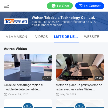
Le Chat
Le Contact
Wuhan Tabebuia Technology Co., Ltd.
qualité DTS D'USRP, Émetteur-récepteur de DTS
d'USB fabricant chinois
À LA MAISON
VIDÉOS
LISTE DE LECTURE
WEBSITE
Autres Vidéos
02:44
05:07
Guide de démarrage rapide du
Mettre en place un petit système de
module de détection et de
radar avec les cartes filiales
localisation de drones basé sur
LUOWAVE USRP-LW X310 SDR et
October 29, 2025
May 09, 2025
Tabebuia RF
UBX160 RF