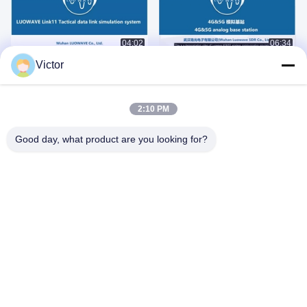
04:02
06:34
Link11 Système de simulation
Démonstration de simulation de
Victor
tactique de liaison de données à
communication sans fil 4G et 5G en
l'aide de LUOWAVE SDR-LW 2975
utilisant Luowave USRP-LW N310
May 09, 2025
May 09, 2025
(USRP-LW E310 SDR)
SDR comme matériel
2:10 PM
VOIR PLUS
Good day, what product are you looking for?
google-
site-